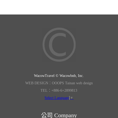
WacowTravel © Wacowbnb, Inc.
WEB DESIGN：OOOPS Tainan web design
TEL：+886-6+2899813
Select Language
▼
公司 Company