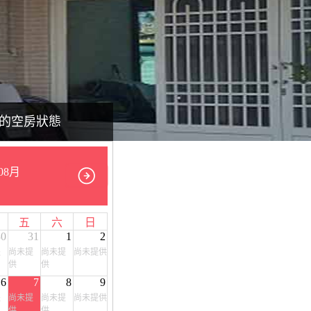
的空房狀態
08月
五
六
日
30
31
1
2
提
尚未提
尚未提
尚未提供
供
供
6
7
8
9
提
尚未提
尚未提
尚未提供
供
供