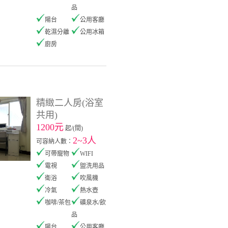
品
陽台
公用客廳
乾濕分離
公用冰箱
廚房
精緻二人房(浴室
共用)
1200元
起/(間)
2~3人
可容納人數：
可帶寵物
WIFI
電視
盥洗用品
衛浴
吹風機
冷氣
熱水壺
咖啡/茶包
礦泉水/飲
品
陽台
公用客廳