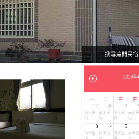
搜尋這間民宿
2026年
一
二
三
四
27
28
29
尚未提
尚未提
尚未提
尚未
供
供
供
供
3
4
5
尚未提
尚未提
尚未提
尚未
供
供
供
供