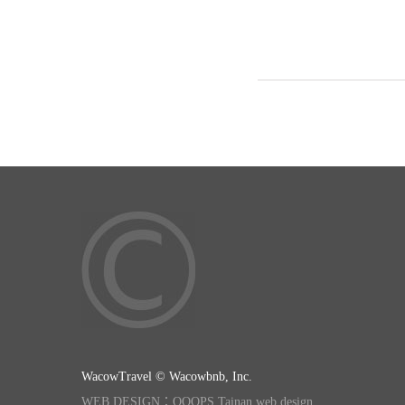
WacowTravel © Wacowbnb, Inc.
WEB DESIGN：OOOPS Tainan web design