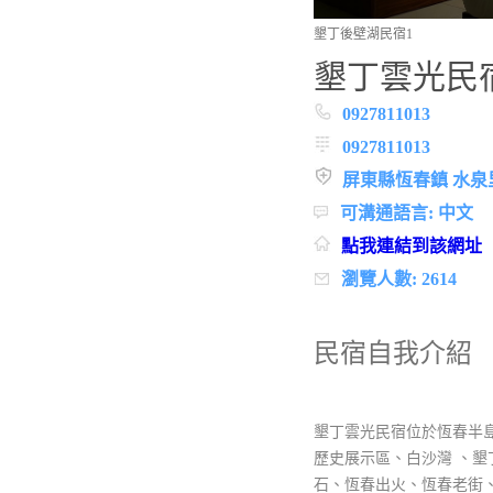
墾丁後壁湖民宿1
墾丁雲光民
0927811013
0927811013
屏東縣恆春鎮 水泉
可溝通語言: 中文
點我連結到該網址
瀏覽人數: 2614
民宿自我介紹
墾丁雲光民宿位於恆春半
歷史展示區、白沙灣 、墾
石、恆春出火、恆春老街