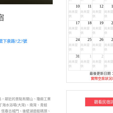
10
11
12
尚未提
尚未提
尚未提
尚未
宿
供
供
供
供
17
18
19
尚未提
尚未提
尚未提
尚未
供
供
供
供
24
25
26
里下泉路7之7號
尚未提
尚未提
尚未提
尚未
供
供
供
供
31
1
2
尚未提
尚未提
尚未提
尚未
供
供
供
供
最後更新日期：20
實際空房狀況
島，鄰近的景點有關山、瓊麻工業
觀看民宿
丁海水浴場(大灣)、南灣、青蛙
、恆春古城門、後壁湖遊艇碼頭、