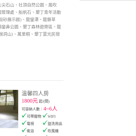
大尖石山、社頂自然公園、風吹
園管理處、船帆石、墾丁青年活動
殼砂展示館)、龍鑾潭、龍磐草
鵝鑾鼻公園、墾丁森林遊樂區、龍
猴洞山)、萬里桐、墾丁雲光民宿
溫馨四人房
1800元
起/(間)
4~6人
可容納人數：
可帶寵物
WIFI
電視
盥洗用品
衛浴
吹風機