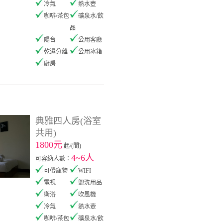
冷氣
熱水壺
咖啡/茶包
礦泉水/飲
品
陽台
公用客廳
乾濕分離
公用冰箱
廚房
典雅四人房(浴室
共用)
1800元
起/(間)
4~6人
可容納人數：
可帶寵物
WIFI
電視
盥洗用品
衛浴
吹風機
冷氣
熱水壺
咖啡/茶包
礦泉水/飲