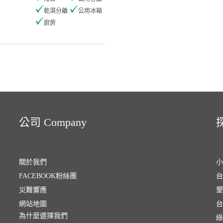
乾濕分離
公用冰箱
廚房
公司 Company
探
關於我們
小
FACEBOOK粉絲團
台
災難響應
墾
網站地圖
台
為什麼選擇我們
綠