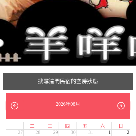
搜尋這間民宿的空房狀態
2026年08月
一
二
三
四
五
六
日
27
28
29
30
31
1
2