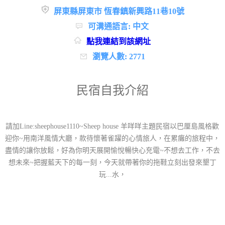
屏東縣屏東市 恆春鎮新興路11巷10號
可溝通語言: 中文
點我連結到該網址
瀏覽人數: 2771
民宿自我介紹
請加Line:sheephouse1110~Sheep house 羊咩咩主題民宿以巴厘島風格歡
迎你~用南洋風情大廳，款待懷著雀躍的心情旅人，在累癱的旅程中，
盡情的讓你放鬆，好為你明天展開愉悅暢快心充電~不想去工作，不去
想未來~把握藍天下的每一刻，今天就帶著你的拖鞋立刻出發來墾丁
玩...水，