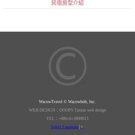
民宿房型介紹
WacowTravel © Wacowbnb, Inc.
WEB DESIGN：OOOPS Tainan web design
TEL：+886-6+2899813
Select Language
▼