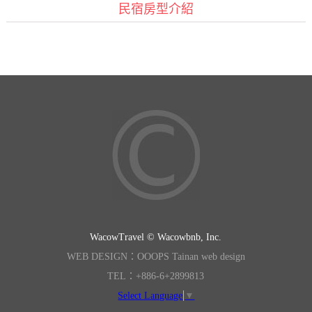
民宿房型介紹
WacowTravel © Wacowbnb, Inc.
WEB DESIGN：OOOPS Tainan web design
TEL：+886-6+2899813
Select Language
▼