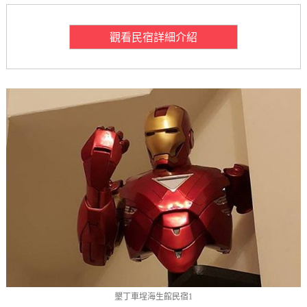
觀看民宿詳細介紹
墾丁車埕海生館民宿1