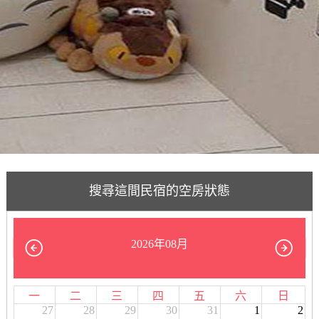
搜尋這間民宿的空房狀態
2026年08月
一
二
三
四
五
六
日
27
28
29
30
31
1
2