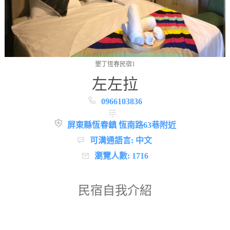
墾丁恆春民宿1
左左拉
0966103836
屏東縣恆春鎮 恆南路63巷附近
可溝通語言: 中文
瀏覽人數: 1716
民宿自我介紹