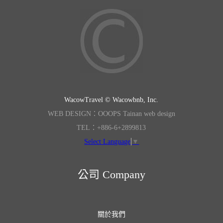
WacowTravel © Wacowbnb, Inc.
WEB DESIGN：OOOPS Tainan web design
TEL：+886-6+2899813
Select Language
▼
公司 Company
關於我們