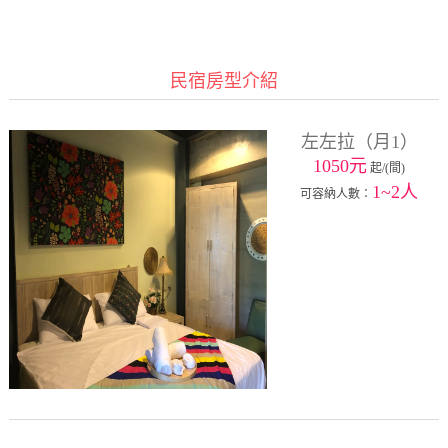
民宿房型介紹
左左拉（月1）
1050元
起/(間)
1~2人
可容納人數：