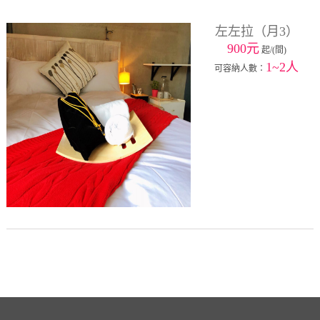
左左拉（月3）
900元
起/(間)
1~2人
可容納人數：