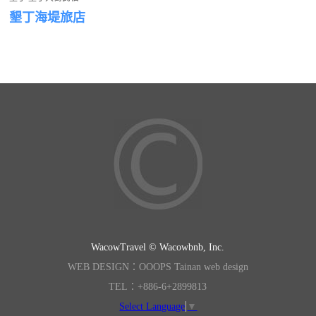
墾丁海堤旅店
WacowTravel © Wacowbnb, Inc.
WEB DESIGN：OOOPS Tainan web design
TEL：+886-6+2899813
Select Language
▼