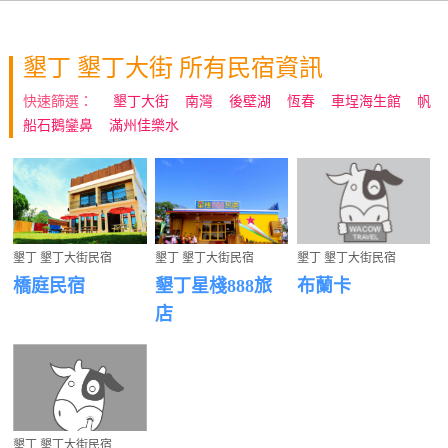
墾丁 墾丁大街 所有民宿資訊
快速篩選：
墾丁大街
南灣
後壁湖
恆春
車埕海生館
帆
船石鵝鑾鼻
滿州佳樂水
墾丁 墾丁大街民宿
墾丁 墾丁大街民宿
墾丁 墾丁大街民宿
橋庭民宿
墾丁星棧888旅
布蘭卡
店
墾丁 墾丁大街民宿