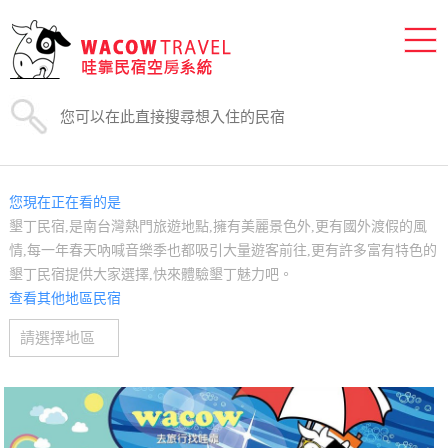
您現在正在看的是
墾丁民宿,是南台灣熱門旅遊地點,擁有美麗景色外,更有國外渡假的風
情,每一年春天吶喊音樂季也都吸引大量遊客前往,更有許多富有特色的
墾丁民宿提供大家選擇,快來體驗墾丁魅力吧。
查看其他地區民宿