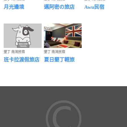
月光邊境
邁阿密の旅店
Awu民宿
墾丁 南灣民宿
墾丁 南灣民宿
班卡拉渡假旅店
夏日墾丁輕旅