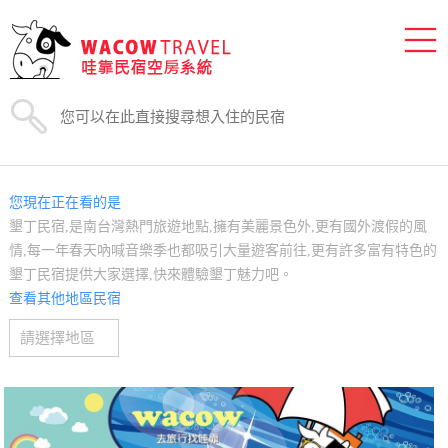
您現在正在看的是
墾丁民宿,是南台灣熱門旅遊地點,擁有美麗景色外,更有國外渡假的風
情,每一年春天吶喊音樂季也都吸引大量遊客前往,更有許多富有特色的
墾丁民宿提供大家選擇,快來體驗墾丁魅力吧。
查看其他地區民宿