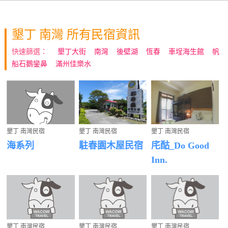
墾丁 南灣 所有民宿資訊
快速篩選：
墾丁大街
南灣
後壁湖
恆春
車埕海生館
帆
船石鵝鑾鼻
滿州佳樂水
墾丁 南灣民宿
墾丁 南灣民宿
墾丁 南灣民宿
海系列
駐春園木屋民宿
㡯酤_Do Good
Inn.
墾丁 南灣民宿
墾丁 南灣民宿
墾丁 南灣民宿