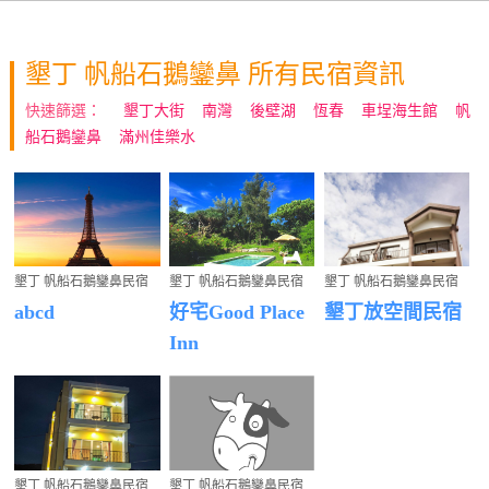
墾丁 帆船石鵝鑾鼻 所有民宿資訊
快速篩選：
墾丁大街
南灣
後壁湖
恆春
車埕海生館
帆
船石鵝鑾鼻
滿州佳樂水
墾丁 帆船石鵝鑾鼻民宿
墾丁 帆船石鵝鑾鼻民宿
墾丁 帆船石鵝鑾鼻民宿
abcd
好宅Good Place
墾丁放空間民宿
Inn
墾丁 帆船石鵝鑾鼻民宿
墾丁 帆船石鵝鑾鼻民宿