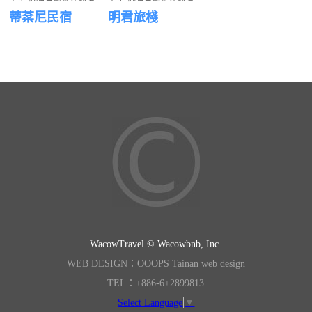
蒂棻尼民宿
明君旅棧
WacowTravel © Wacowbnb, Inc.
WEB DESIGN：OOOPS Tainan web design
TEL：+886-6+2899813
Select Language
▼