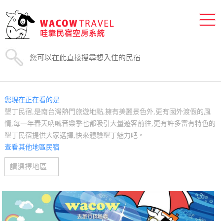
您現在正在看的是
墾丁民宿,是南台灣熱門旅遊地點,擁有美麗景色外,更有國外渡假的風
情,每一年春天吶喊音樂季也都吸引大量遊客前往,更有許多富有特色的
墾丁民宿提供大家選擇,快來體驗墾丁魅力吧。
查看其他地區民宿