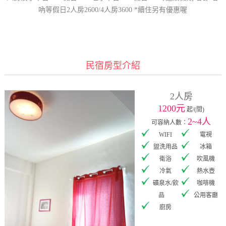
吶等假日2人房2600/4人房3600 *續住另有優惠喔
民宿房型介紹
2人房
1200元
起/(間)
2~4人
可容納人數：
WIFI
電視
盥洗用品
冰箱
衛浴
吹風機
冷氣
熱水壺
礦泉水/飲
咖啡機
品
公用客廳
廚房