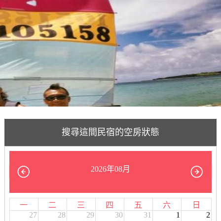
搜尋這間民宿的空房狀態
2026年08月
一
二
三
四
五
六
日
27
28
29
30
31
1
2