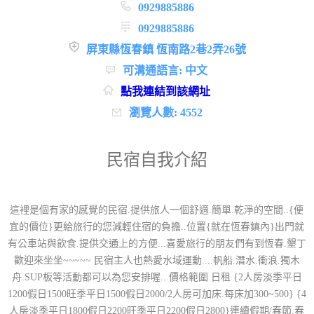
0929885886
0929885886
屏東縣恆春鎮 恆南路2巷2弄26號
可溝通語言: 中文
點我連結到該網址
瀏覽人數: 4552
民宿自我介紹
這裡是個有家的感覺的民宿.提供旅人一個舒適.簡單.乾淨的空間..{便
宜的價位}更給旅行的您減輕住宿的負擔..位置{就在恆春鎮內}出門就
有公車站與飲食.提供交通上的方便...喜愛旅行的朋友們有到恆春.墾丁
歡迎來坐坐~~~~~ 民宿主人也熱愛水域運動....帆船.潛水.衝浪.獨木
舟.SUP板等活動都可以為您安排喔.. 價格範圍 日租 {2人房淡季平日
1200假日1500旺季平日1500假日2000/2人房可加床.每床加300~500} {4
人房淡季平日1800假日2200旺季平日2200假日2800}連續假期/春節.春