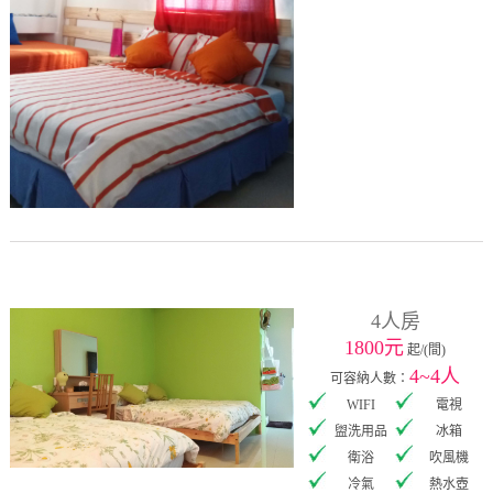
4人房
1800元
起/(間)
4~4人
可容納人數：
WIFI
電視
盥洗用品
冰箱
衛浴
吹風機
冷氣
熱水壺