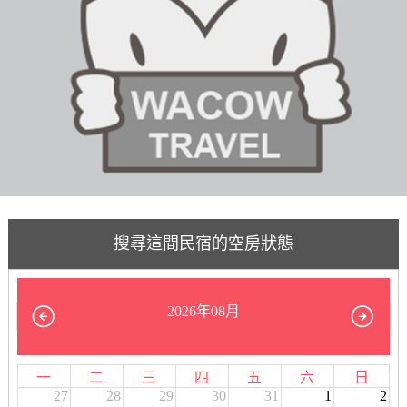
搜尋這間民宿的空房狀態
2026年08月
一
二
三
四
五
六
日
27
28
29
30
31
1
2