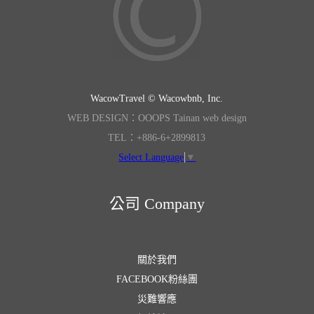
WacowTravel © Wacowbnb, Inc.
WEB DESIGN：OOOPS Tainan web design
TEL：+886-6+2899813
Select Language
▼
公司 Company
關於我們
FACEBOOK粉絲團
災難響應