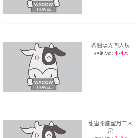
希臘陽光四人房
4~4人
可容納人數：
甜蜜希臘蜜月二人
房