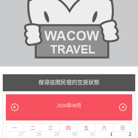
搜尋這間民宿的空房狀態
2026年08月
一
二
三
四
五
六
日
27
28
29
30
31
1
2