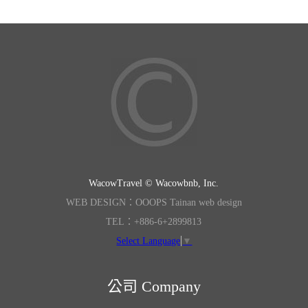
WacowTravel © Wacowbnb, Inc.
WEB DESIGN：OOOPS Tainan web design
TEL：+886-6+2899813
Select Language
▼
公司 Company