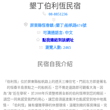
墾丁伯利恆民宿
08-8851236
屏東縣恆春鎮 (墾丁)船帆路674號
可溝通語言: 中文
點我連結到該網址
瀏覽人數: 2465
民宿自我介紹
『伯利恆』位於屏東縣船帆路上的透天三棟住宅。門前左方即是著名
的恒春半島景點之一的船帆石，您不需走遠路即可觀看大海，因
為"海"近在舉呎。 於2008年斥資整修將全新的伯利恆帶到您的眼前，
請您一同來感受我們的用心，讓您毋須遠渡重洋也能感受到地中地風
情。 「伯利恆」擁有優雅寧靜的休憩環境，溫暖別緻的客房陳設，完