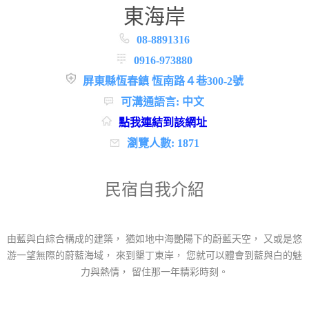
東海岸
08-8891316
0916-973880
屏東縣恆春鎮 恆南路４巷300-2號
可溝通語言: 中文
點我連結到該網址
瀏覽人數: 1871
民宿自我介紹
由藍與白綜合構成的建築， 猶如地中海艷陽下的蔚藍天空， 又或是悠
游一望無際的蔚藍海域， 來到墾丁東岸， 您就可以體會到藍與白的魅
力與熱情， 留住那一年精彩時刻。