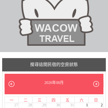
搜尋這間民宿的空房狀態
2026年08月
一
二
三
四
五
六
日
27
28
29
30
31
1
2