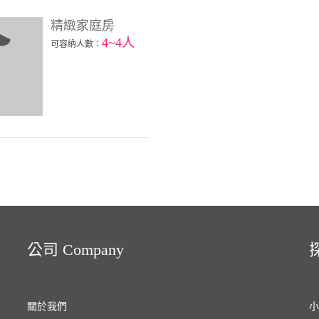
精緻家庭房
4~4人
可容納人數：
公司 Company
探
關於我們
小