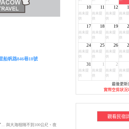
10
11
12
尚未提
尚未提
尚未提
尚未
供
供
供
供
17
18
19
尚未提
尚未提
尚未提
尚未
供
供
供
供
24
25
26
尚未提
尚未提
尚未提
尚未
供
供
供
供
船帆路846巷18號
31
1
2
尚未提
尚未提
尚未提
尚未
供
供
供
供
最後更新
實際空房狀況
觀看民宿
.. 與大海相隔不到100公尺、夜