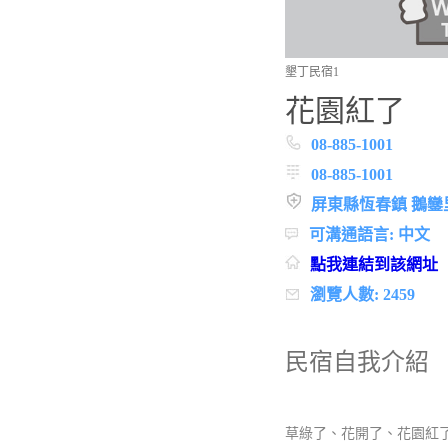
墾丁民宿1
花園紅了
08-885-1001
08-885-1001
屏東縣恆春鎮 鵝鑾里
可溝通語言: 中文
點我連結到該網址
瀏覽人數: 2459
民宿自我介紹
草綠了、花開了、花園紅了.