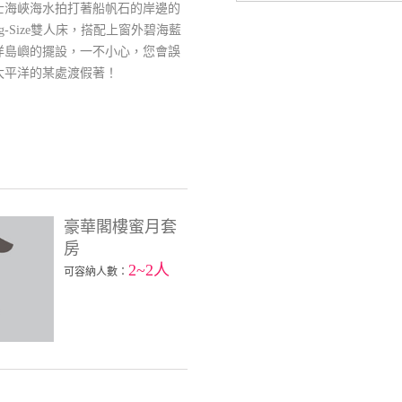
士海峽海水拍打著船帆石的岸邊的
g-Size雙人床，搭配上窗外碧海藍
洋島嶼的擺設，一不小心，您會誤
太平洋的某處渡假著！
豪華閣樓蜜月套
房
2~2人
可容納人數：