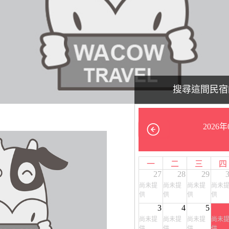
搜尋這間民宿
2026年
一
二
三
四
27
28
29
尚未提
尚未提
尚未提
尚未
供
供
供
供
3
4
5
尚未提
尚未提
尚未提
尚未
供
供
供
供