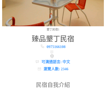
墾丁民宿1
臻品墾丁民宿
0975166108
可溝通語言: 中文
瀏覽人數: 2346
民宿自我介紹