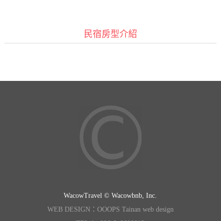
民宿房型介紹
WacowTravel © Wacowbnb, Inc.
WEB DESIGN：OOOPS Tainan web design