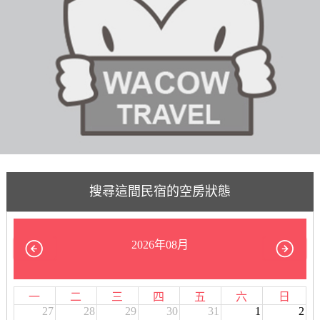
搜尋這間民宿的空房狀態
2026年08月
一
二
三
四
五
六
日
27
28
29
30
31
1
2