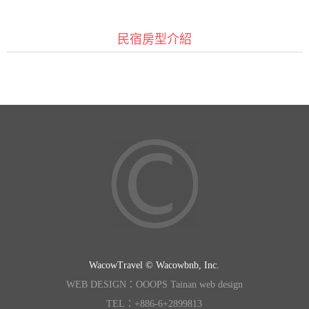
民宿房型介紹
WacowTravel © Wacowbnb, Inc.
WEB DESIGN：OOOPS Tainan web design
TEL：+886-6+2899813