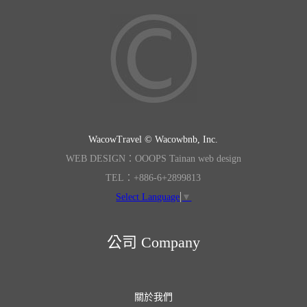
WacowTravel © Wacowbnb, Inc.
WEB DESIGN：OOOPS Tainan web design
TEL：+886-6+2899813
Select Language
▼
公司 Company
關於我們