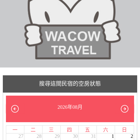
搜尋這間民宿的空房狀態
2026年08月
一
二
三
四
五
六
日
27
28
29
30
31
1
2