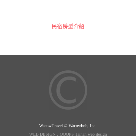
民宿房型介紹
WacowTravel © Wacowbnb, Inc.
WEB DESIGN：OOOPS Tainan web design