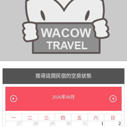
搜尋這間民宿的空房狀態
2026年08月
一
二
三
四
五
六
日
27
28
29
30
31
1
2