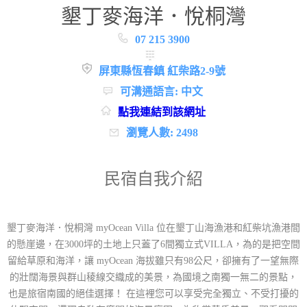
墾丁麥海洋．悅桐灣
07 215 3900
屏東縣恆春鎮 紅柴路2-9號
可溝通語言: 中文
點我連結到該網址
瀏覽人數: 2498
民宿自我介紹
墾丁麥海洋．悅桐灣 myOcean Villa 位在墾丁山海漁港和紅柴坑漁港間
的懸崖邊，在3000坪的土地上只蓋了6間獨立式VILLA，為的是把空間
留給草原和海洋，讓 myOcean 海拔雖只有98公尺，卻擁有了一望無際
的壯闊海景與群山稜線交織成的美景，為國境之南獨一無二的景點，
也是旅宿南國的絕佳選擇！ 在這裡您可以享受完全獨立、不受打擾的