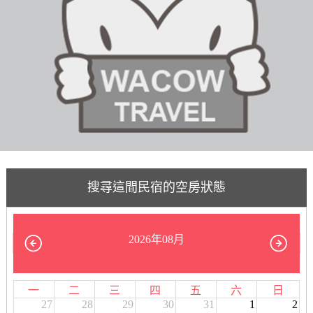
搜尋這間民宿的空房狀態
2026年08月
一
二
三
四
五
六
日
27
28
29
30
31
1
2