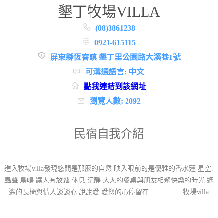
墾丁牧場VILLA
(08)8861238
0921-615115
屏東縣恆春鎮 墾丁里公園路大溪巷1號
可溝通語言: 中文
點我連結到該網址
瀏覽人數: 2092
民宿自我介紹
進入牧場villa發現悠閒是那麼的自然 映入眼前的是優雅的香水蓮 星空.
蟲聲.鳥鳴.讓人有放鬆.休息.沉靜 大大的餐桌與朋友相聚快樂的時光 遙
遙的長椅與情人談談心.說說愛 愛您的心停留在……………牧場villa