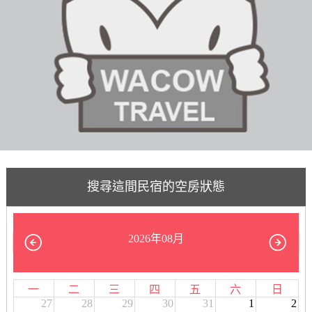
搜尋這間民宿的空房狀態
2026年08月
一
二
三
四
五
六
日
27
28
29
30
31
1
2