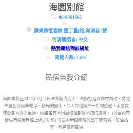
海園別館
08-8861663
屏東縣恆春鎮 墾丁里(路)海濱巷1號
可溝通語言: 中文
點我連結到該網址
瀏覽人數: 2556
民宿自我介紹
海園本館在2011年1月28日全新裝潢完工，全館打造以鄉村風格，房間
佈置色彩簡單乾淨、格局的變化，令人有種煥然一新的感覺，木屋館
結合各地方之風情，兩館各有不同風格但都是不錯的選擇。 (民宿內有
提供有線及無線上網之功能) 海園木屋館座落於墾丁麥當勞、加油站
旁，有專屬停車場