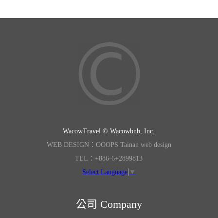
WacowTravel © Wacowbnb, Inc.
WEB DESIGN：OOOPS Tainan web design
TEL：+886-6+2899813
Select Language
▼
公司 Company