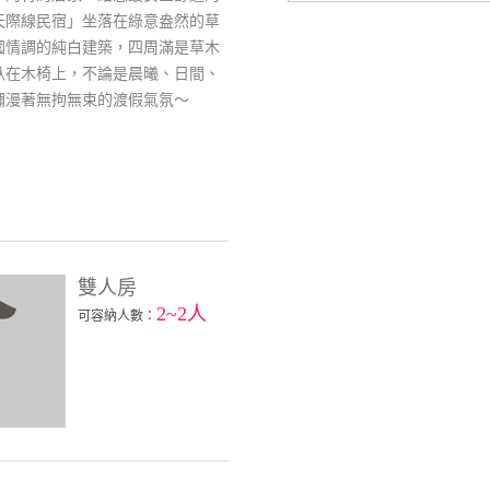
天際線民宿」坐落在綠意盎然的草
國情調的純白建築，四周滿是草木
臥在木椅上，不論是晨曦、日間、
瀰漫著無拘無束的渡假氣氛～
雙人房
2~2人
可容納人數：