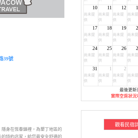
10
11
12
尚未提
尚未提
尚未提
尚未
供
供
供
供
17
18
19
尚未提
尚未提
尚未提
尚未
供
供
供
供
24
25
26
尚未提
尚未提
尚未提
尚未
路39號
供
供
供
供
31
1
2
尚未提
尚未提
尚未提
尚未
供
供
供
供
最後更新
實際空房狀況
觀看民宿
」隱身在恆春鎮裡，為墾丁地區的
卡的特約店家，給您最安全舒適的