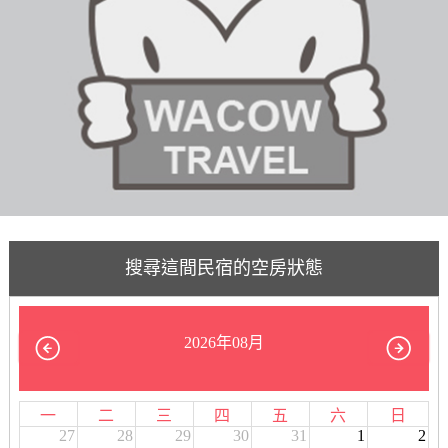
搜尋這間民宿的空房狀態
2026年08月
一
二
三
四
五
六
日
27
28
29
30
31
1
2