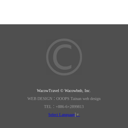
WacowTravel © Wacowbnb, Inc.
WEB DESIGN：OOOPS Tainan web design
TEL：+886-6+2899813
Select Language
▼