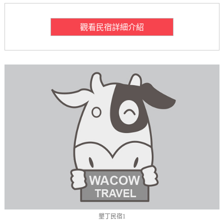
觀看民宿詳細介紹
墾丁民宿1