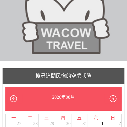
搜尋這間民宿的空房狀態
2026年08月
一
二
三
四
五
六
日
27
28
29
30
31
1
2