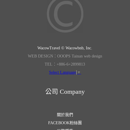
WacowTravel © Wacowbnb, Inc.
WEB DESIGN：OOOPS Tainan web design
TEL：+886-6+2899813
Select Language
▼
公司 Company
關於我們
FACEBOOK粉絲團