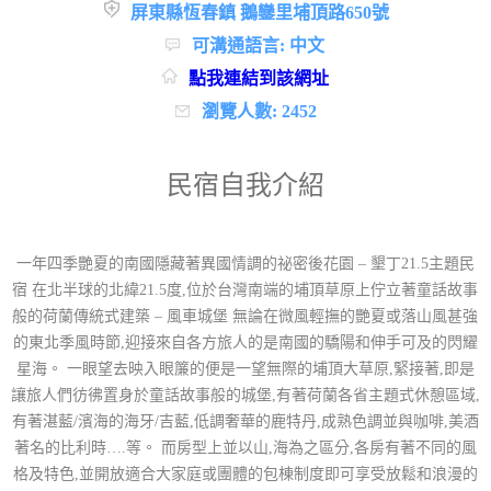
屏東縣恆春鎮 鵝鑾里埔頂路650號
可溝通語言: 中文
點我連結到該網址
瀏覽人數: 2452
民宿自我介紹
一年四季艷夏的南國隱藏著異國情調的祕密後花園 – 墾丁21.5主題民
宿 在北半球的北緯21.5度,位於台灣南端的埔頂草原上佇立著童話故事
般的荷蘭傳統式建築 – 風車城堡 無論在微風輕撫的艷夏或落山風甚強
的東北季風時節,迎接來自各方旅人的是南國的驕陽和伸手可及的閃耀
星海。 一眼望去映入眼簾的便是一望無際的埔頂大草原,緊接著,即是
讓旅人們彷彿置身於童話故事般的城堡,有著荷蘭各省主題式休憩區域,
有著湛藍/濱海的海牙/吉藍,低調奢華的鹿特丹,成熟色調並與咖啡,美酒
著名的比利時….等。 而房型上並以山,海為之區分,各房有著不同的風
格及特色,並開放適合大家庭或團體的包棟制度即可享受放鬆和浪漫的