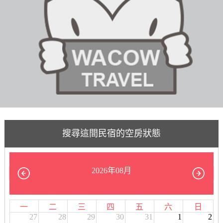
搜尋這間民宿的空房狀態
2026年08月
一
二
三
四
五
六
日
27
28
29
30
31
1
2