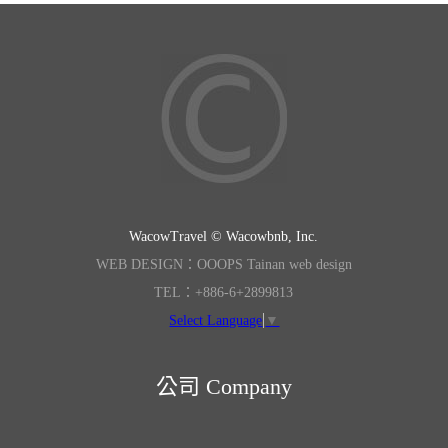
WacowTravel © Wacowbnb, Inc.
WEB DESIGN：OOOPS Tainan web design
TEL：+886-6+2899813
Select Language
▼
公司 Company