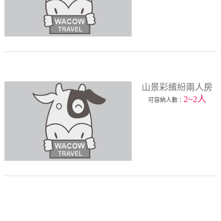
山景彩繽紛兩人房
2~2人
可容納人數：