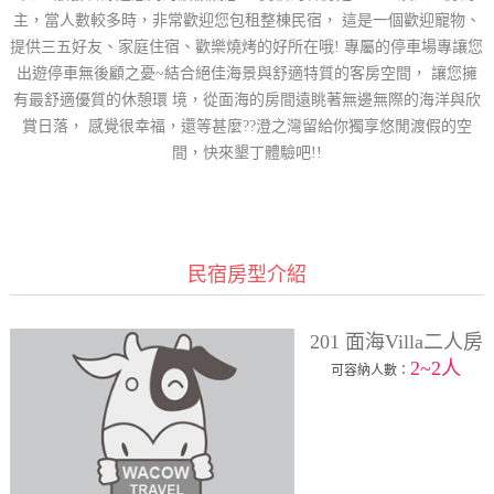
主，當人數較多時，非常歡迎您包租整棟民宿， 這是一個歡迎寵物、
提供三五好友、家庭住宿、歡樂燒烤的好所在哦! 專屬的停車場專讓您
出遊停車無後顧之憂~結合絕佳海景與舒適特質的客房空間， 讓您擁
有最舒適優質的休憩環 境，從面海的房間遠眺著無邊無際的海洋與欣
賞日落， 感覺很幸福，還等甚麼??澄之灣留給你獨享悠閒渡假的空
間，快來墾丁體驗吧!!
民宿房型介紹
201 面海Villa二人房
2~2人
可容納人數：