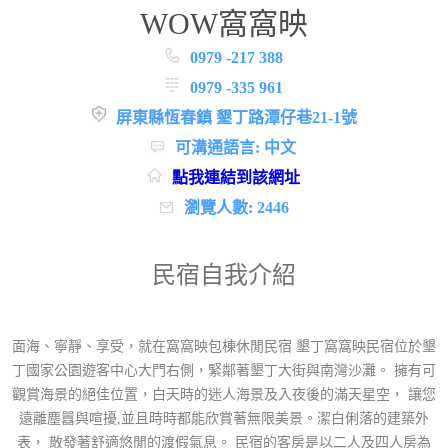
WOW窩窩映
0979 -217 388
0979 -335 961
屏東縣恆春鎮 墾丁路潭仔巷21-1號
可溝通語言: 中文
點我連結到該網址
瀏覽人數: 2446
民宿自我介紹
面海、寧靜、享受，就在窩窩映包棟休閒民宿 墾丁窩窩映民宿位於墾
丁國家公園遊客中心大門右側，緊鄰著墾丁大街與南灣沙灘。 擁有可
觀賞海景的絕佳位置，白天時的迷人海景及入夜後的滿天星空， 讓您
遠離塵囂與喧擾,並且時時都能欣賞著無限美景。潔白俐落的建築外
表， 散發著舒適悠閒的渡假氣息。 民宿的客房是以二人及四人房為