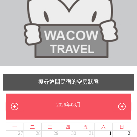
搜尋這間民宿的空房狀態
2026年08月
一
二
三
四
五
六
日
27
28
29
30
31
1
2